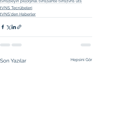
tvns
beyin pili
orjinal tvns
sahte tvns
tvns üts
tVNS Tecrübeleri
tVNS'den Haberler
Hepsini Gör
Son Yazılar