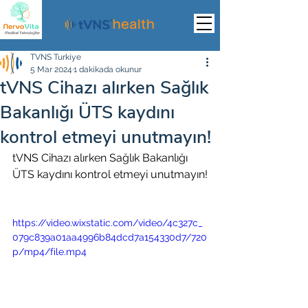
TVNS Turkiye
5 Mar 2024
1 dakikada okunur
tVNS Cihazı alırken Sağlık
Bakanlığı ÜTS kaydını
kontrol etmeyi unutmayın!
tVNS Cihazı alırken Sağlık Bakanlığı 
ÜTS kaydını kontrol etmeyi unutmayın!
https://video.wixstatic.com/video/4c327c_
079c839a01aa4996b84dcd7a154330d7/720
p/mp4/file.mp4