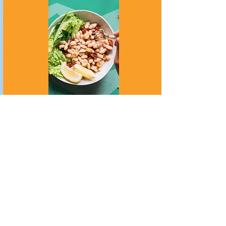
Cerrahi Tedavi
Crohn hastalarının çoğu cerrahi
tedaviye gerek duyabilmektedir.
Daha fazla bilgi