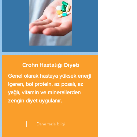
Crohn Hastalığı Diyeti
Genel olarak hastaya yüksek enerji
içeren, bol protein, az posalı, az
yağlı, vitamin ve minerallerden
zengin diyet uygulanır.
Daha fazla bilgi