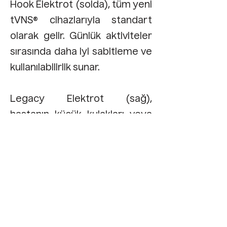
Hook Elektrot (solda), tüm yeni
tVNS® cihazlarıyla standart
olarak gelir. Günlük aktiviteler
sırasında daha iyi sabitleme ve
kullanılabilirlik sunar.
Legacy Elektrot (sağ),
hastanın küçük kulakları veya
özel bir kulak şekli varsa
kullanılabilir. Kulak asansörü,
kulağa daha iyi uyum
sağlaması için ayarlanabilir.