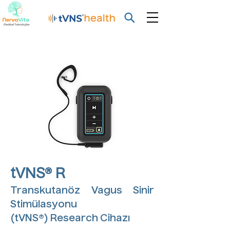
tVNS® R
Transkutanöz Vagus Sinir
Stimülasyonu
(tVNS®) Research Cihazı