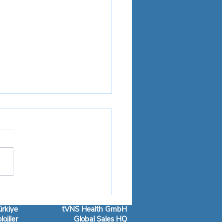
KOMA TEDAVİSİNDE tVNS
rkiy
e
tVNS Health GmbH
ojiler
Global Sales HQ