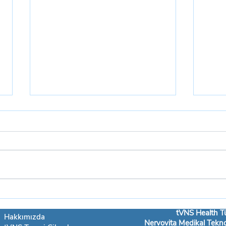
Dünyanın medikal onaylı tek
ameliyatsız vagus uyarım
tVNS Health Tü
Hakkımızda
tedavisi tVNS cihazı ile
Nervovita Medikal Teknol