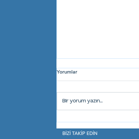
Yorumlar
Bir yorum yazın...
tVNS Cihazı alırken Sağlık
Bakanlığı ÜTS kaydını kontrol
BİZİ TAKİP EDİN
etmeyi unutmayın!