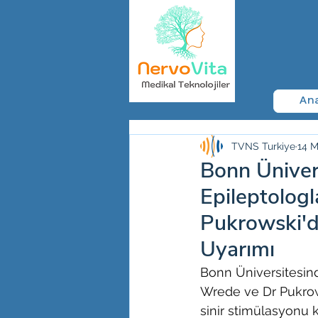
An
TVNS Turkiye
14 M
Bonn Üniver
Epileptolog
Pukrowski'd
Uyarımı
Bonn Üniversitesin
Wrede ve Dr Pukrowsk
sinir stimülasyonu 