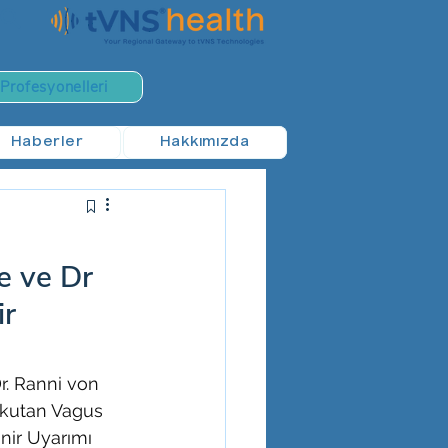
 Profesyonelleri
Haberler
Hakkımızda
e ve Dr
ir
. Ranni von 
nskutan Vagus 
nir Uyarımı 