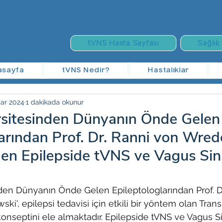
tVNS Hasta Sayfası
Sağlık
asayfa
tVNS Nedir?
Hastalıklar
ar 2024
1 dakikada okunur
sitesinden Dünyanın Önde Gelen
larından Prof. Dr. Ranni von Wred
en Epilepside tVNS ve Vagus Sin
den Dünyanın Önde Gelen Epileptologlarından Prof. Dr
i', epilepsi tedavisi için etkili bir yöntem olan Tra
konseptini ele almaktadır. Epilepside tVNS ve Vagus Si