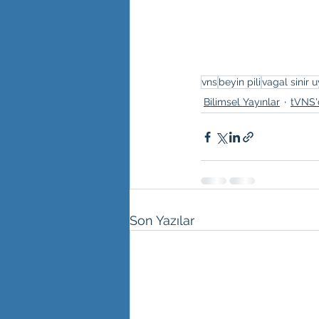
vns
beyin pili
vagal sinir 
Bilimsel Yayınlar
tVNS'
Son Yazılar